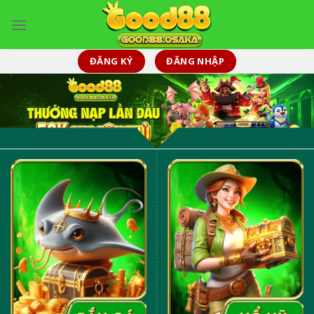
Bỏ
qua
nội
dung
ĐĂNG KÝ
ĐĂNG NHẬP