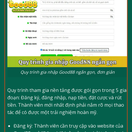
Quy trình gia nhập Good88 ngắn gọn, đơn giản
Quy trình tham gia nền tảng được gói gọn trong 5 giai
đoạn: Đăng ký, đăng nhập, nạp tiền, đặt cược và rút
tiền. Thành viên mới nhất định phải nắm rõ mọi thao
tác để có được một trải nghiệm hoàn mỹ.
Đăng ký: Thành viên cần truy cập vào website của