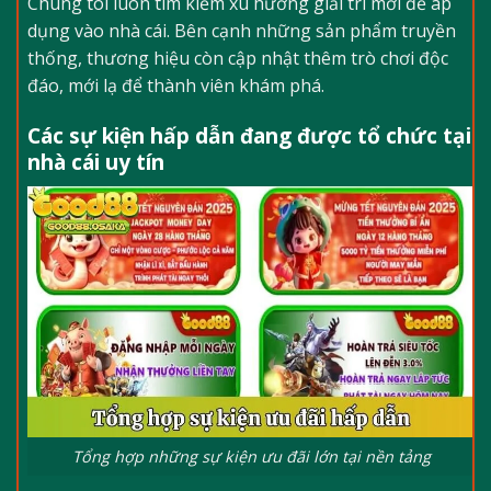
Chúng tôi luôn tìm kiếm xu hướng giải trí mới để áp
dụng vào nhà cái. Bên cạnh những sản phẩm truyền
thống, thương hiệu còn cập nhật thêm trò chơi độc
đáo, mới lạ để thành viên khám phá.
Các sự kiện hấp dẫn đang được tổ chức tại
nhà cái uy tín
Tổng hợp những sự kiện ưu đãi lớn tại nền tảng