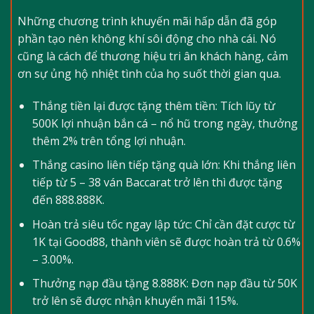
Những chương trình khuyến mãi hấp dẫn đã góp
phần tạo nên không khí sôi động cho nhà cái. Nó
cũng là cách để thương hiệu tri ân khách hàng, cảm
ơn sự ủng hộ nhiệt tình của họ suốt thời gian qua.
Thắng tiền lại được tặng thêm tiền: Tích lũy từ
500K lợi nhuận bắn cá – nổ hũ trong ngày, thưởng
thêm 2% trên tổng lợi nhuận.
Thắng casino liên tiếp tặng quà lớn: Khi thắng liên
tiếp từ 5 – 38 ván Baccarat trở lên thì được tặng
đến 888.888K.
Hoàn trả siêu tốc ngay lập tức: Chỉ cần đặt cược từ
1K tại Good88, thành viên sẽ được hoàn trả từ 0.6%
– 3.00%.
Thưởng nạp đầu tặng 8.888K: Đơn nạp đầu từ 50K
trở lên sẽ được nhận khuyến mãi 115%.