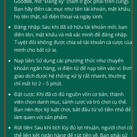
Good88, mở “Đăng ký” (nằm ở góc phải trên cùng).
Bạn hãy điền các mục như tên tài khoản, mật khẩu,
họ tên thật, số điện thoại và ngày sinh.
Đăng nhập: Sau khi đã sở hữu tài khoản mới, bạn
điền tên, mật khẩu và mã xác minh để đăng nhập.
Tuyệt đối không được chia sẻ tài khoản cá cược của
mình cho bất cứ ai.
Nạp tiền: Sử dụng các phương thức như chuyển
khoản ngân hàng, ví điện tử để nạp tiền vào ví. Đơn
giao dịch được hệ thống xử lý rất nhanh, thường
chỉ mất từ 2 – 5 phút.
Đặt cược: Khi đã có đủ nguồn vốn cơ bản, thành
viên chọn danh mục, sảnh cược và trò chơi cụ thể.
Bạn nên đọc kỹ luật chơi, bắt đầu từ số tiền nhỏ để
làm quen với sản phẩm.
Rút tiền: Sau khi tích lũy đủ lợi nhuận, người chơi có
thể liên kết ngân hàng để rút tiền về. Bạn phải sử