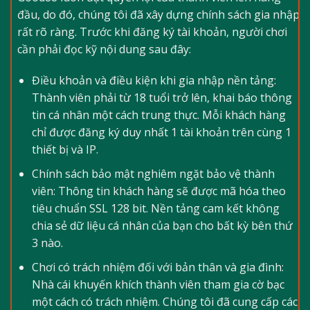
đầu, do đó, chúng tôi đã xây dựng chính sách gia nhập
rất rõ ràng. Trước khi đăng ký tài khoản, người chơi
cần phải đọc kỹ nội dung sau đây:
Điều khoản và điều kiện khi gia nhập nền tảng:
Thành viên phải từ 18 tuổi trở lên, khai báo thông
tin cá nhân một cách trung thực. Mỗi khách hàng
chỉ được đăng ký duy nhất 1 tài khoản trên cùng 1
thiết bị và IP.
Chính sách bảo mật nghiêm ngặt bảo vệ thành
viên: Thông tin khách hàng sẽ được mã hóa theo
tiêu chuẩn SSL 128 bit. Nền tảng cam kết không
chia sẻ dữ liệu cá nhân của bạn cho bất kỳ bên thứ
3 nào.
Chơi có trách nhiệm đối với bản thân và gia đình:
Nhà cái khuyến khích thành viên tham gia cờ bạc
một cách có trách nhiệm. Chúng tôi đã cung cấp các