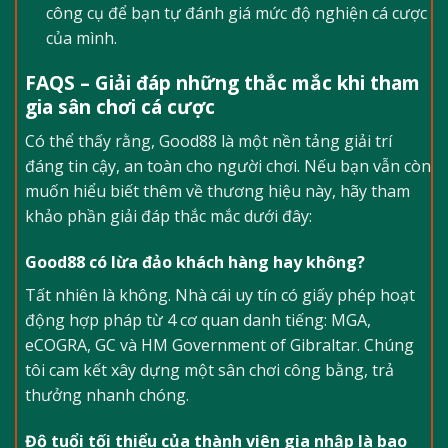
công cụ để bạn tự đánh giá mức độ nghiện cá cược
của mình.
FAQS – Giải đáp những thắc mắc khi tham
gia sân chơi cá cược
Có thể thấy rằng, Good88 là một nền tảng giải trí
đáng tin cậy, an toàn cho người chơi. Nếu bạn vẫn còn
muốn hiểu biết thêm về thương hiệu này, hãy tham
khảo phần giải đáp thắc mắc dưới đây:
Good88 có lừa đảo khách hàng hay không?
Tất nhiên là không. Nhà cái uy tín có giấy phép hoạt
động hợp pháp từ 4 cơ quan danh tiếng: MGA,
eCOGRA, GC và HM Government of Gibraltar. Chúng
tôi cam kết xây dựng một sân chơi công bằng, trả
thưởng nhanh chóng.
Độ tuổi tối thiểu của thành viên gia nhập là bao