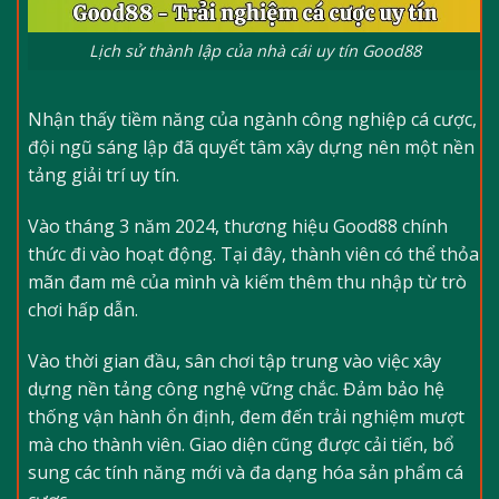
Lịch sử thành lập của nhà cái uy tín Good88
Nhận thấy tiềm năng của ngành công nghiệp cá cược,
đội ngũ sáng lập đã quyết tâm xây dựng nên một nền
tảng giải trí uy tín.
Vào tháng 3 năm 2024, thương hiệu Good88 chính
thức đi vào hoạt động. Tại đây, thành viên có thể thỏa
mãn đam mê của mình và kiếm thêm thu nhập từ trò
chơi hấp dẫn.
Vào thời gian đầu, sân chơi tập trung vào việc xây
dựng nền tảng công nghệ vững chắc. Đảm bảo hệ
thống vận hành ổn định, đem đến trải nghiệm mượt
mà cho thành viên. Giao diện cũng được cải tiến, bổ
sung các tính năng mới và đa dạng hóa sản phẩm cá