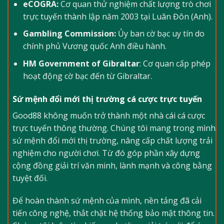
eCOGRA:
Cơ quan thử nghiệm chất lượng trò chơi
trực tuyến thành lập năm 2003 tại Luân Đôn (Anh).
Gambling Commission:
Ủy ban cờ bạc uy tín do
chính phủ Vương quốc Anh điều hành.
HM Government of Gibraltar
: Cơ quan cấp phép
hoạt động cờ bạc đến từ Gibraltar.
Sứ mệnh đổi mới thị trường cá cược trực tuyến
Good88 không muốn trở thành một nhà cái cá cược
trực tuyến thông thường. Chúng tôi mang trong mình
sứ mệnh đổi mới thị trường, nâng cấp chất lượng trải
nghiệm cho người chơi. Từ đó góp phần xây dựng
cộng đồng giải trí văn minh, lành mạnh và công bằng
tuyệt đối.
Để hoàn thành sứ mệnh của mình, nền tảng đã cải
tiến công nghệ, thắt chặt hệ thống bảo mật thông tin.