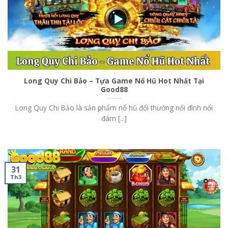
Tìm hiểu các nhà phát hành nổ hũ online Good88
Long Quy Chi Bảo – Tựa Game Nổ Hũ Hot Nhất Tại
Good88
Với hơn 30 thương hiệu cung cấp game slot trực tuyến,
kho tàng sản phẩm của nhà cái luôn được cải tiến mỗi
Long Quy Chi Bảo là sản phẩm nổ hũ đổi thưởng nổi đình nổi
ngày. Dưới đây là một vài đơn vị phát hành trò chơi nổ
đám [...]
hũ đổi thưởng ăn khách nhất.
JDB nổ hũ:
Thương hiệu thành lập từ năm 1998 thu hút
người chơi nhờ chủ đề game phong phú, ly kỳ và đồ
31
Th3
họa tươi sáng.
Hệ thống TP slot:
Top Player Gaming là hệ thống tích
hợp hàng trăm tựa game slot thú vị tại châu Á hợp tác
cùng Kubet năm 2020.