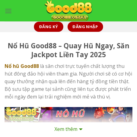
Bỏ
qua
nội
dung
ĐĂNG KÝ
ĐĂNG NHẬP
Nổ Hũ Good88 – Quay Hũ Ngay, Săn
Jackpot Liền Tay 2025
Nổ hũ Good88
là sân chơi trực tuyến chất lượng thu
hút đông đảo hội viên tham gia. Người chơi sẽ có cơ hội
quay thưởng nhận quà lên đến hàng tỷ đồng tiền thật.
Bộ sưu tập game tại sảnh cũng liên tục được phát triển
mỗi ngày đem lại trải nghiệm mới mẻ và thú vị.
Xem thêm