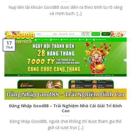
Nạp tiền tài khoản Good88 được diễn ra theo trình tự rõ ràng
và minh bạch. [...]
17
Th4
Đăng Nhập Good88 – Trải Nghiệm Nhà Cái Giải Trí Đỉnh
Cao
Đăng nhập Good88, người chơi không chỉ được tham gia thế
giới cá cược trực [...]