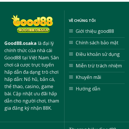
Hình
Độc
Thức
Đáo
Cá
Cho
Cược
Người
VỀ CHÚNG TÔI
Xanh
Mới
Chín
Giới thiệu good88
Cùng
Good88
Chính sách bảo mật
Good88.osaka
là đại lý
chính thức của nhà cái
Điều khoản sử dụng
Good88 tại Việt Nam. Sân
chơi cá cược trực tuyến
Miễn trừ trách nhiệm
hấp dẫn đa dạng trò chơi
Khuyến mãi
hấp dẫn: Nổ hũ, bắn cá,
thể thao, casino, game
Hướng dẫn
bài. Cập nhật ưu đãi hấp
dẫn cho người chơi, tham
gia đăng ký nhận 88K.