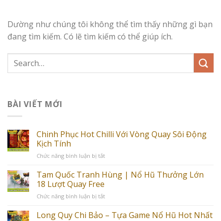
Dường như chúng tôi không thể tìm thấy những gì bạn
đang tìm kiếm. Có lẽ tìm kiếm có thể giúp ích.
Giới thiệu thông tin về chuyên mục Đá gà
BÀI VIẾT MỚI
tại Good88
Chinh Phục Hot Chilli Với Vòng Quay Sôi Động
Kịch Tính
Chức năng bình luận bị tắt
ở
Chinh
Phục
Tam Quốc Tranh Hùng | Nổ Hũ Thưởng Lớn
Hot
18 Lượt Quay Free
Chilli
Chức năng bình luận bị tắt
ở
Với
Tam
Vòng
Quốc
Long Quy Chi Bảo – Tựa Game Nổ Hũ Hot Nhất
Quay