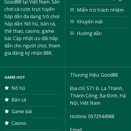
Good88 tại Việt Nam. Sân
3 thể loại trận đấu đá gà hấp dẫn tại sảnh
chơi cá cược trực tuyến
Miễn trừ trách nhiệm
cược
hấp dẫn đa dạng trò chơi
Khuyến mãi
hấp dẫn: Nổ hũ, bắn cá,
thể thao, casino, game
Hướng dẫn
bài. Cập nhật ưu đãi hấp
dẫn cho người chơi, tham
gia đăng ký nhận 88K.
Thương hiệu:
Good88
GAME HOT
Nổ hũ
Địa chỉ: 571 Đ. La Thành,
Thành Công, Ba Đình, Hà
Thể loại thi đấu phổ biến, hấp dẫn tại Đá gà Good88
Bắn cá
Nội, Việt Nam
Game bài
Với mục đích mang đến trải nghiệm giải trí lý tưởng,
Hotline: 0972944988
nhà cái đã tích hợp nhiều thể loại Đá gà khác nhau. Nổi
Casino
bật trong đó gồm 3 thể loại bên dưới đây, bạn hãy
Email: