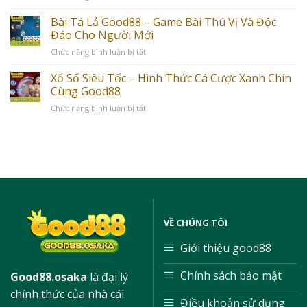
Xóc
Không
5
Đĩa
Bài Tá Lả Good88 – Game Bài Thú Vị Và Độc
Gian
Phút
Thông tin về 2 sảnh cược đá gà Good88 uy
Sét
Đáo Cho Người Mới
Cược
–
tín
Đơn
Chức năng bình luận bị tắt
ở
Trò
Giản
Bài
Chơi
Và
Sự hợp tác của nhà cái và 2 nền tảng cung cấp kèo: AOG
Tá
Xổ Số Siêu Tốc – Hình Thức Cá Cược Xanh Chín
Đặc
May
và WS168 đã thúc đẩy sảnh cược phát triển. Cập nhật
Lả
Cùng Good88
Sắc
Mắn
Good88
Và
thông tin liên quan đến 2 đơn vị này, từ đó bạn dễ dàng
Chức năng bình luận bị tắt
ở
–
Cực
hơn trong việc xuống tiền:
Xổ
Game
Kỳ
Số
Bài
Hot
Siêu
Thú
Tại
AOG:
Thành lập từ năm 2011, trở thành nền tảng cung
Tốc
Vị
Good88
–
cấp trận đấu Đá gà uy tín bậc nhất Châu Á. Các thể loại
Và
Hình
Độc
thi đấu thường mang tính cạnh tranh cao, tuyển chọn
Thức
Đáo
Cá
kỹ, tổ chức tại các trường đấu quy mô lớn.
Cho
Cược
Người
VỀ CHÚNG TÔI
Xanh
WS168
: Ra mắt thị trường năm 2012, thể loại trận Đá gà
Mới
Chín
đánh mạnh vào yếu tố sức mạnh chiến kê nên thường
Giới thiệu good88
Cùng
Good88
có tính chất truyền thống, cơ bản. Tỷ lệ thưởng vô cùng
Chính sách bảo mật
Good88.osaka
là đại lý
cạnh tranh, đảm bảo hiệu quả giải trí tối ưu cho người
chính thức của nhà cái
chơi.
Điều khoản sử dụng