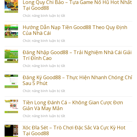
Quốc
Long Quy Chi Bảo – Tựa Game Nổ Hũ Hot Nhất
Quay
Tranh
Tại Good88
Sôi
Hùng
Động
Chức năng bình luận bị tắt
ở
|
Kịch
Long
Nổ
Tính
Quy
Hướng Dẫn Nạp Tiền Good88 Theo Quy Định
Hũ
Chi
Của Nhà Cái
Thưởng
Bảo
Lớn
Chức năng bình luận bị tắt
ở
–
18
Hướng
Tựa
Lượt
Dẫn
Đăng Nhập Good88 – Trải Nghiệm Nhà Cái Giải
Game
Quay
Nạp
Trí Đỉnh Cao
Nổ
Free
Tiền
Hũ
Chức năng bình luận bị tắt
ở
Good88
Hot
Đăng
Theo
Nhất
Nhập
Đăng Ký Good88 – Thực Hiện Nhanh Chóng Chỉ
Quy
Tại
Good88
Sau 5 Phút
Định
Good88
–
Của
Chức năng bình luận bị tắt
ở
Trải
Nhà
Đăng
Nghiệm
Cái
Ký
Tiền Long Đánh Cá – Không Gian Cược Đơn
Nhà
Good88
Giản Và May Mắn
Cái
–
Giải
Chức năng bình luận bị tắt
ở
Thực
Trí
Tiền
Hiện
Đỉnh
Long
Xóc Đĩa Sét – Trò Chơi Đặc Sắc Và Cực Kỳ Hot
Nhanh
Cao
Đánh
Tại Good88
Chóng
Cá