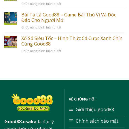
Chỉ
Chức năng bình luận bị tắt
ở
–
Sau
Xóc
Không
5
Đĩa
Bài Tá Lả Good88 – Game Bài Thú Vị Và Độc
Gian
Phút
Sét
Đáo Cho Người Mới
Cược
–
Đơn
Chức năng bình luận bị tắt
ở
Trò
Giản
Bài
Chơi
Và
Tá
Xổ Số Siêu Tốc – Hình Thức Cá Cược Xanh Chín
Đặc
May
Lả
Cùng Good88
Sắc
Mắn
Good88
Và
Chức năng bình luận bị tắt
ở
–
Cực
Xổ
Game
Kỳ
Số
Bài
Hot
Siêu
Thú
Tại
Tốc
Vị
Good88
–
Và
Hình
Độc
Thức
Đáo
Cá
Cho
Cược
Người
VỀ CHÚNG TÔI
Xanh
Mới
Chín
Giới thiệu good88
Cùng
Good88
Chính sách bảo mật
Good88.osaka
là đại lý
chính thức của nhà cái