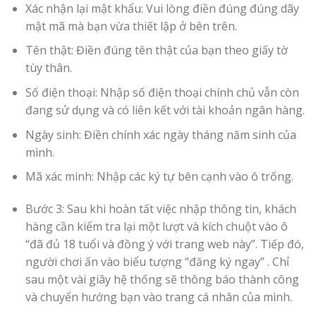
Xác nhận lại mật khẩu: Vui lòng điền đúng đúng dãy
mật mã mà bạn vừa thiết lập ở bên trên.
Tên thật: Điền đúng tên thật của bạn theo giấy tờ
tùy thân.
Số điện thoại: Nhập số điện thoại chính chủ vẫn còn
đang sử dụng và có liên kết với tài khoản ngân hàng.
Ngày sinh: Điền chính xác ngày tháng năm sinh của
mình.
Mã xác minh: Nhập các ký tự bên cạnh vào ô trống.
Bước 3: Sau khi hoàn tất việc nhập thông tin, khách
hàng cần kiểm tra lại một lượt và kích chuột vào ô
“đã đủ 18 tuổi và đồng ý với trang web này”. Tiếp đó,
người chơi ấn vào biểu tượng “đăng ký ngay” . Chỉ
sau một vài giây hệ thống sẽ thông báo thành công
và chuyển hướng bạn vào trang cá nhân của mình.