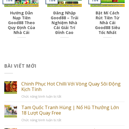
Th4
Th4
Th4
Hướng Dẫn
Đăng Nhập
Bật Mí Cách
Nạp Tiền
Good88 – Trải
Rút Tiền Từ
Good88 Theo
Nghiệm Nhà
Nhà Cái
Quy Định Của
Cái Giải Trí
Good88 Siêu
Nhà Cái
Đỉnh Cao
Tốc Nhất
BÀI VIẾT MỚI
Chinh Phục Hot Chilli Với Vòng Quay Sôi Động
Kịch Tính
Chức năng bình luận bị tắt
ở
Chinh
Phục
Tam Quốc Tranh Hùng | Nổ Hũ Thưởng Lớn
Hot
18 Lượt Quay Free
Chilli
Chức năng bình luận bị tắt
ở
Với
Tam
Vòng