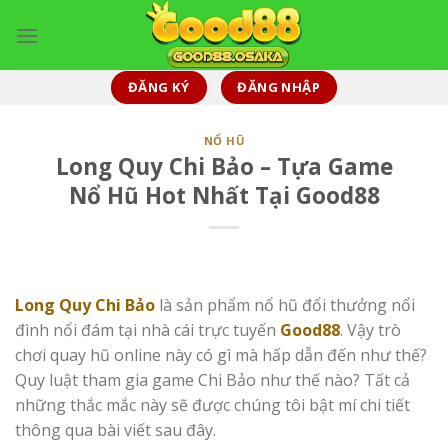
Bỏ
qua
nội
dung
ĐĂNG KÝ
ĐĂNG NHẬP
NỔ HŨ
Long Quy Chi Bảo – Tựa Game
Nổ Hũ Hot Nhất Tại Good88
Long Quy Chi Bảo
là sản phẩm nổ hũ đổi thưởng nổi
đình nổi đám tại nhà cái trực tuyến
Good88
. Vậy trò
chơi quay hũ online này có gì mà hấp dẫn đến như thế?
Quy luật tham gia game Chi Bảo như thế nào? Tất cả
những thắc mắc này sẽ được chúng tôi bật mí chi tiết
thông qua bài viết sau đây.