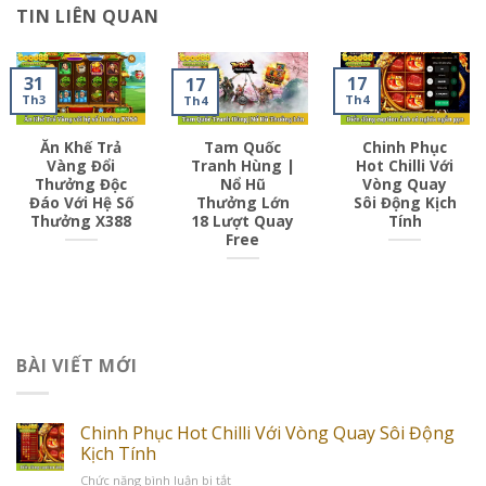
TIN LIÊN QUAN
31
17
17
Th3
Th4
Th4
Ăn Khế Trả
Tam Quốc
Chinh Phục
Vàng Đổi
Tranh Hùng |
Hot Chilli Với
Thưởng Độc
Nổ Hũ
Vòng Quay
Đáo Với Hệ Số
Thưởng Lớn
Sôi Động Kịch
Thưởng X388
18 Lượt Quay
Tính
Free
BÀI VIẾT MỚI
Chinh Phục Hot Chilli Với Vòng Quay Sôi Động
Kịch Tính
Chức năng bình luận bị tắt
ở