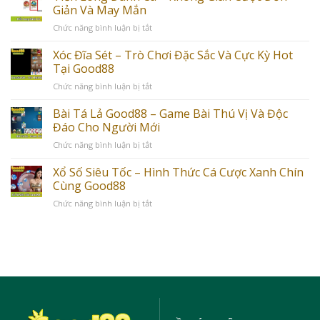
Good88
Giản Và May Mắn
Cái
–
Giải
Chức năng bình luận bị tắt
ở
Thực
Trí
Tiền
Hiện
Đỉnh
Long
Xóc Đĩa Sét – Trò Chơi Đặc Sắc Và Cực Kỳ Hot
Nhanh
Cao
Đánh
Tại Good88
Chóng
Cá
Chỉ
Chức năng bình luận bị tắt
ở
–
Sau
Xóc
Không
5
Đĩa
Bài Tá Lả Good88 – Game Bài Thú Vị Và Độc
Gian
Phút
Sét
Đáo Cho Người Mới
Cược
–
Đơn
Chức năng bình luận bị tắt
ở
Trò
Giản
Bài
Chơi
Và
Tá
Xổ Số Siêu Tốc – Hình Thức Cá Cược Xanh Chín
Đặc
May
Lả
Cùng Good88
Sắc
Mắn
Good88
Và
Chức năng bình luận bị tắt
ở
–
Cực
Xổ
Game
Kỳ
Số
Bài
Hot
Siêu
Thú
Tại
Tốc
Vị
Good88
–
Và
Hình
Độc
Thức
Đáo
Cá
Cho
Cược
Người