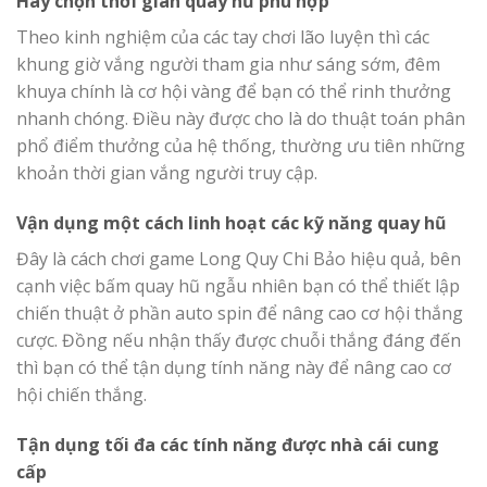
Hãy chọn thời gian quay hũ phù hợp
Theo kinh nghiệm của các tay chơi lão luyện thì các
khung giờ vắng người tham gia như sáng sớm, đêm
khuya chính là cơ hội vàng để bạn có thể rinh thưởng
nhanh chóng. Điều này được cho là do thuật toán phân
phổ điểm thưởng của hệ thống, thường ưu tiên những
khoản thời gian vắng người truy cập.
Vận dụng một cách linh hoạt các kỹ năng quay hũ
Đây là cách chơi game Long Quy Chi Bảo hiệu quả, bên
cạnh việc bấm quay hũ ngẫu nhiên bạn có thể thiết lập
chiến thuật ở phần auto spin để nâng cao cơ hội thắng
cược. Đồng nếu nhận thấy được chuỗi thắng đáng đến
thì bạn có thể tận dụng tính năng này để nâng cao cơ
hội chiến thắng.
Tận dụng tối đa các tính năng được nhà cái cung
cấp