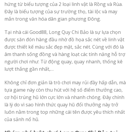
hứng từ biểu tượng của 2 loại linh vật là Rồng và Rùa.
Đây là biểu tượng của sự trường thọ, tài lộc và may
mắn trong văn hóa dân gian phương Đông.
Tại nhà cái Good88, Long Quy Chi Bảo là sự lựa chọn
được săn đón hàng đầu nhờ đồ họa sắc nét về linh vật
được thiết kế màu sắc đẹp mặt, sắc nét. Cùng với đó là
âm thanh sống đồng và hàng loạt các tính năng hỗ trợ
người chơi như: Từ động quay, quay nhanh, thống kê
lượt thắng gần nhất,…
Không chỉ đơn giản là trò chơi may rủi đầy hấp dẫn, mà
tựa game này còn thu hút với hệ số điểm thưởng cao,
cơ hội trúng hũ lớn cực lớn và nhanh chóng. Đây chính
là lý do vì sao hình thức quay hũ đổi thưởng này trở
luôn nằm trong top những cái tên được yêu thích nhất
của sảnh nổ hũ.