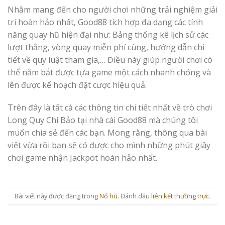
Nhằm mang đến cho người chơi những trải nghiệm giải
trí hoàn hảo nhất, Good88 tích hợp đa dạng các tính
năng quay hũ hiện đại như: Bảng thống kê lịch sử các
lượt thắng, vòng quay miễn phí cùng, hướng dẫn chi
tiết về quy luật tham gia,… Điều này giúp người chơi có
thể nắm bắt được tựa game một cách nhanh chóng và
lên được kế hoạch đặt cược hiệu quả.
Trên đây là tất cả các thông tin chi tiết nhất về trò chơi
Long Quy Chi Bảo tại nhà cái Good88 mà chúng tôi
muốn chia sẻ đến các bạn. Mong rằng, thông qua bài
viết vừa rồi bạn sẽ có được cho mình những phút giây
chơi game nhận Jackpot hoàn hảo nhất.
Bài viết này được đăng trong
Nổ hũ
. Đánh dấu
liên kết thường trực
.