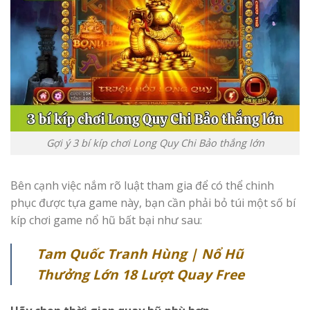
Gợi ý 3 bí kíp chơi Long Quy Chi Bảo thắng lớn
Bên cạnh việc nắm rõ luật tham gia để có thể chinh
phục được tựa game này, bạn cần phải bỏ túi một số bí
kíp chơi game nổ hũ bất bại như sau:
Tam Quốc Tranh Hùng | Nổ Hũ
Thưởng Lớn 18 Lượt Quay Free