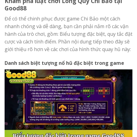
Khám phá luật chơi Long Quy Chi Bảo tại
Good88
Để có thể chinh phục được game Chi Bảo một cách
nhanh chóng và dễ dàng, bạn cần phải nắm rõ các vận
hành của trò chơi, gồm: Biểu tượng đặc biệt, quy tắc đặt
cược và cách tính điểm. Phần nội dung tiếp theo đây sẽ
giới thiệu rõ hơn về các chơi của hình thức quay hũ này:
Danh sách biệt tượng nổ hũ đặc biệt trong game