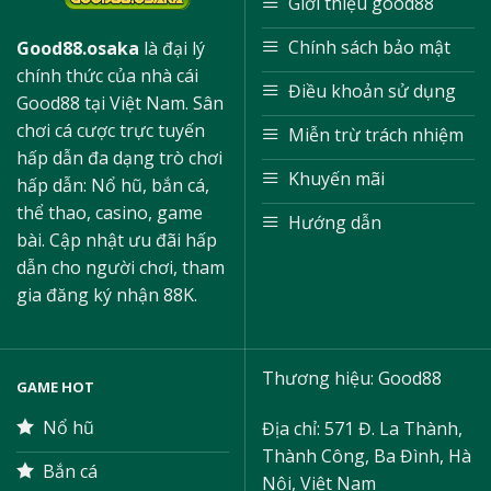
Giới thiệu good88
Cùng
Good88
Chính sách bảo mật
Good88.osaka
là đại lý
chính thức của nhà cái
Điều khoản sử dụng
Good88 tại Việt Nam. Sân
chơi cá cược trực tuyến
Miễn trừ trách nhiệm
hấp dẫn đa dạng trò chơi
Khuyến mãi
hấp dẫn: Nổ hũ, bắn cá,
thể thao, casino, game
Hướng dẫn
bài. Cập nhật ưu đãi hấp
dẫn cho người chơi, tham
gia đăng ký nhận 88K.
Thương hiệu:
Good88
GAME HOT
Nổ hũ
Địa chỉ: 571 Đ. La Thành,
Thành Công, Ba Đình, Hà
Bắn cá
Nội, Việt Nam