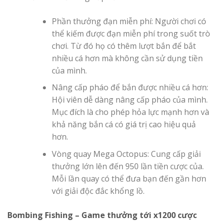
Phần thưởng đạn miễn phí: Người chơi có
thể kiếm được đạn miễn phí trong suốt trò
chơi. Từ đó họ có thêm lượt bắn để bắt
nhiều cá hơn mà không cần sử dụng tiền
của mình.
Nâng cấp pháo để bắn được nhiều cá hơn:
Hội viên dễ dàng nâng cấp pháo của mình.
Mục đích là cho phép hỏa lực mạnh hơn và
khả năng bắn cá có giá trị cao hiệu quả
hơn.
Vòng quay Mega Octopus: Cung cấp giải
thưởng lớn lên đến 950 lần tiền cược của.
Mỗi lần quay có thể đưa bạn đến gần hơn
với giải độc đắc khổng lồ.
Bombing Fishing – Game thưởng tới x1200 cược