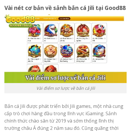
Vài nét cơ bản về sảnh bắn cá Jili tại Good88
Vài điểm sơ lược về bắn cá Jili
Bắn cá Jili được phát triển bởi Jili games, một nhà cung
cấp trò chơi hàng đầu trong lĩnh vực iGaming. Sảnh
chính thức chào sân từ 2019 và sớm thống lĩnh thị
trường châu Á đúng 2 năm sau đó. Cũng quãng thời